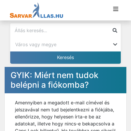
GYIK: Miért nem tudok
belépni a fiókomba?
Amennyiben a megadott e-mail címével és
jelszavával nem tud bejelentkezni a fiókjába,
ellenőrizze, hogy helyesen írta-e be az
adatokat, illetve hogy nincs-e bekapcsolva a
Caps Lock billentyű. Ha továbbra sem sikerül