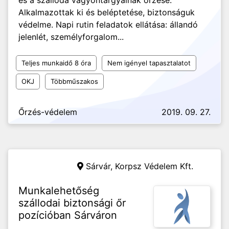
és a szálloda vagyontárgyainak őrzése.
Alkalmazottak ki és beléptetése, biztonságuk
védelme. Napi rutin feladatok ellátása: állandó
jelenlét, személyforgalom...
Teljes munkaidő 8 óra
Nem igényel tapasztalatot
OKJ
Többműszakos
Őrzés-védelem
2019. 09. 27.
Sárvár,
Korpsz Védelem Kft.
Munkalehetőség
szállodai biztonsági őr
pozícióban Sárváron