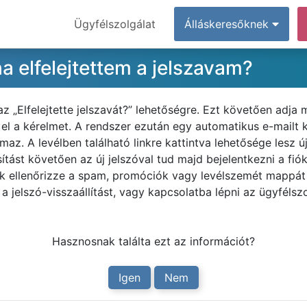
Ügyfélszolgálat
Álláskeresőknek
a elfelejtettem a jelszavam?
az „Elfelejtette jelszavát?” lehetőségre. Ezt követően adja 
je el a kérelmet. A rendszer ezután egy automatikus e-mailt
az. A levélben található linkre kattintva lehetősége lesz ú
sítást követően az új jelszóval tud majd bejelentkezni a fi
ük ellenőrizze a spam, promóciók vagy levélszemét mappát 
 jelszó-visszaállítást, vagy kapcsolatba lépni az ügyfélszo
Hasznosnak találta ezt az információt?
Igen
Nem