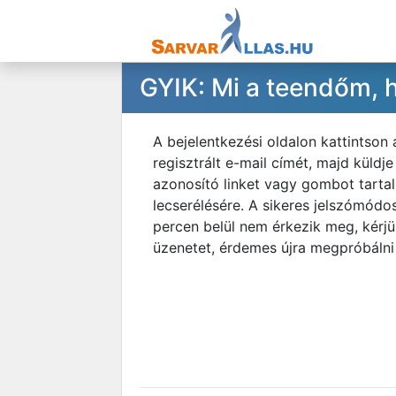
GYIK: Mi a teendőm, h
A bejelentkezési oldalon kattintson 
regisztrált e-mail címét, majd küld
azonosító linket vagy gombot tartalm
lecserélésére. A sikeres jelszómódo
percen belül nem érkezik meg, kérj
üzenetet, érdemes újra megpróbálni a