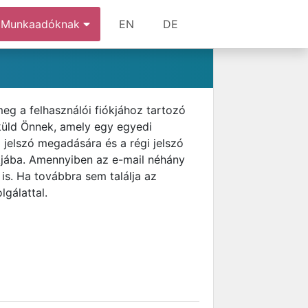
Munkaadóknak
EN
DE
meg a felhasználói fiókjához tartozó
 küld Önnek, amely egy egyedi
j jelszó megadására és a régi jelszó
ókjába. Amennyiben az e-mail néhány
is. Ha továbbra sem találja az
lgálattal.