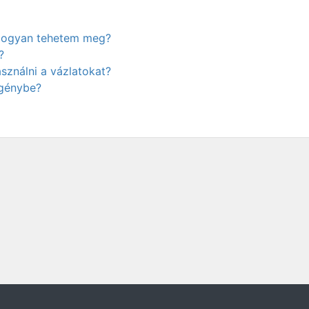
. Hogyan tehetem meg?
?
ználni a vázlatokat?
igénybe?