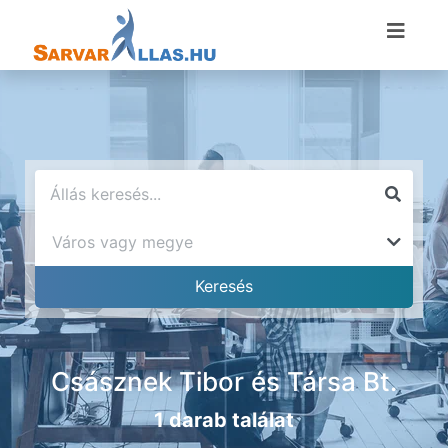
Császnek Tibor és Társa Bt.
1 darab találat