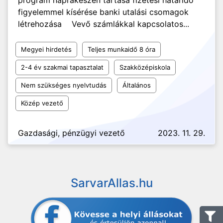
program naprakészen tartása fizetési határidő
figyelemmel kísérése banki utalási csomagok
létrehozása Vevő számlákkal kapcsolatos...
Megyei hirdetés
Teljes munkaidő 8 óra
2-4 év szakmai tapasztalat
Szakközépiskola
Nem szükséges nyelvtudás
Általános
Közép vezető
Gazdasági, pénzügyi vezető
2023. 11. 29.
SarvarAllas.hu