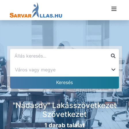
"Nádasdy" Lakásszövetkezet
Szövetkezet
1 darab találat