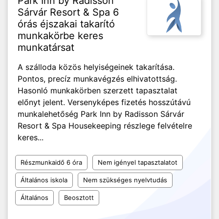
Park Inn by Radisson
Sárvár Resort & Spa 6
órás éjszakai takarító
munkakörbe keres
munkatársat
A szálloda közös helyiségeinek takarítása.
Pontos, precíz munkavégzés elhivatottság.
Hasonló munkakörben szerzett tapasztalat
előnyt jelent. Versenyképes fizetés hosszútávú
munkalehetőség Park Inn by Radisson Sárvár
Resort & Spa Housekeeping részlege felvételre
keres...
Részmunkaidő 6 óra
Nem igényel tapasztalatot
Általános iskola
Nem szükséges nyelvtudás
Általános
Beosztott