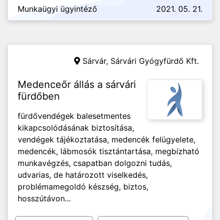
Munkaügyi ügyintéző
2021. 05. 21.
Sárvár,
Sárvári Gyógyfürdő Kft.
Medenceőr állás a sárvári
fürdőben
fürdővendégek balesetmentes
kikapcsolódásának biztosítása,
vendégek tájékoztatása, medencék felügyelete,
medencék, lábmosók tisztántartása, megbízható
munkavégzés, csapatban dolgozni tudás,
udvarias, de határozott viselkedés,
problémamegoldó készség, biztos,
hosszútávon...