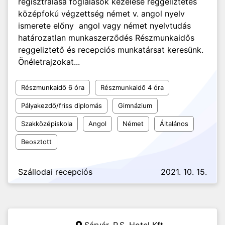
regisztrálása foglalások kezelése reggeliztetés
középfokú végzettség német v. angol nyelv
ismerete előny angol vagy német nyelvtudás
határozatlan munkaszerződés Részmunkaidős
reggeliztető és recepciós munkatársat keresünk.
Önéletrajzokat...
Részmunkaidő 6 óra
Részmunkaidő 4 óra
Pályakezdő/friss diplomás
Gimnázium
Szakközépiskola
Angol
Német
Általános
Beosztott
Szállodai recepciós
2021. 10. 15.