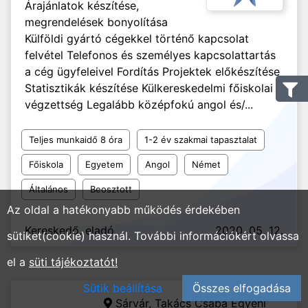
Árajánlatok készítése,
megrendelések bonyolítása
Külföldi gyártó cégekkel történő kapcsolat
felvétel Telefonos és személyes kapcsolattartás
a cég ügyfeleivel Fordítás Projektek előkészítése
Statisztikák készítése Külkereskedelmi főiskolai
végzettség Legalább középfokú angol és/...
Teljes munkaidő 8 óra
1-2 év szakmai tapasztalat
Főiskola
Egyetem
Angol
Német
Általános
Beosztott
Az oldal a hatékonyabb működés érdekében
Kereskedő, eladó
2020. 05. 12.
sütiket(cookie) használ. További információkért olvassa
el a
süti tájékoztatót!
Sütik beállítása
Összes elfogadása
Sárvár,
Takács Csaba Egyéni