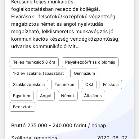
Keresünk teljes munkaidős
foglalkoztatásban recepciós kollégát.
Elvárások: felsőfokú/középfokú végzettség
magabiztos német és angol nyelvtudás
megbízható, lelkiismeretes munkavégzés jó
kommunikációs készség vendégközpontúság,
udvarias kommunikáció Mit...
Teljes munkaidő 8 óra
Pályakezdő/friss diplomás
1-2 év szakmai tapasztalat
Gimnázium
Szakközépiskola
Technikum
OKJ
Főiskola
Egyetem
Angol
Német
Általános
Beosztott
Bruttó 235.000 - 240.000 forint / hónap
Szállodai recepciós
2020. 08. 07.