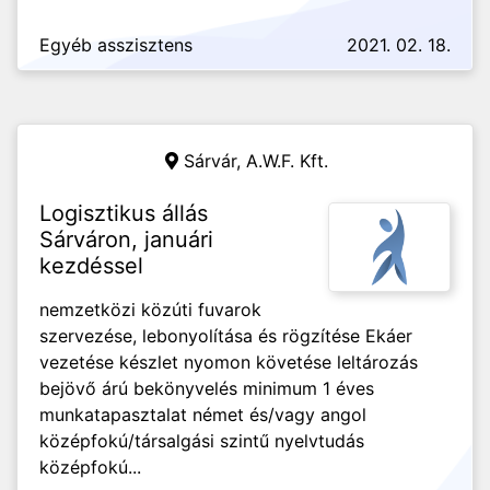
Egyéb asszisztens
2021. 02. 18.
Sárvár,
A.W.F. Kft.
Logisztikus állás
Sárváron, januári
kezdéssel
nemzetközi közúti fuvarok
szervezése, lebonyolítása és rögzítése Ekáer
vezetése készlet nyomon követése leltározás
bejövő árú bekönyvelés minimum 1 éves
munkatapasztalat német és/vagy angol
középfokú/társalgási szintű nyelvtudás
középfokú...