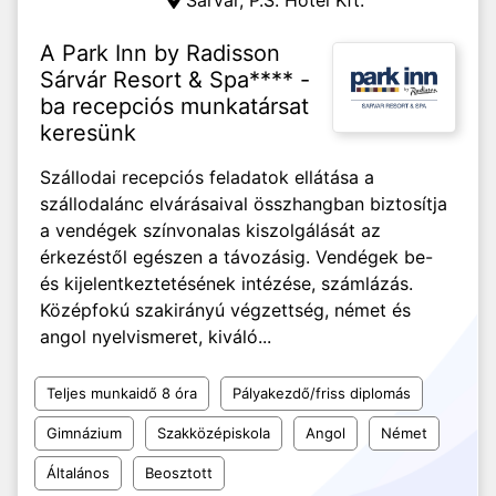
Sárvár,
P.S. Hotel Kft.
A Park Inn by Radisson
Sárvár Resort & Spa**** -
ba recepciós munkatársat
keresünk
Szállodai recepciós feladatok ellátása a
szállodalánc elvárásaival összhangban biztosítja
a vendégek színvonalas kiszolgálását az
érkezéstől egészen a távozásig. Vendégek be-
és kijelentkeztetésének intézése, számlázás.
Középfokú szakirányú végzettség, német és
angol nyelvismeret, kiváló...
Teljes munkaidő 8 óra
Pályakezdő/friss diplomás
Gimnázium
Szakközépiskola
Angol
Német
Általános
Beosztott