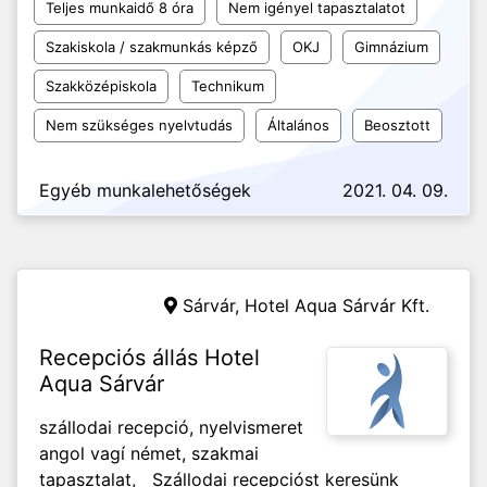
Teljes munkaidő 8 óra
Nem igényel tapasztalatot
Szakiskola / szakmunkás képző
OKJ
Gimnázium
Szakközépiskola
Technikum
Nem szükséges nyelvtudás
Általános
Beosztott
Egyéb munkalehetőségek
2021. 04. 09.
Sárvár,
Hotel Aqua Sárvár Kft.
Recepciós állás Hotel
Aqua Sárvár
szállodai recepció, nyelvismeret
angol vagí német, szakmai
tapasztalat, Szállodai recepcióst keresünk